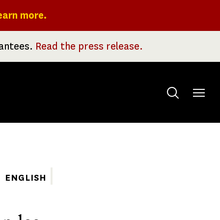
earn more.
rantees.
Read the press release.
Toggle
menu
ENGLISH