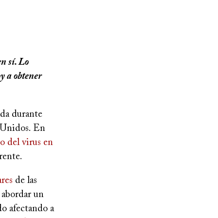
n sí. Lo
y a obtener
ada durante
 Unidos. En
o del virus en
rente.
res
de las
a abordar un
do afectando a