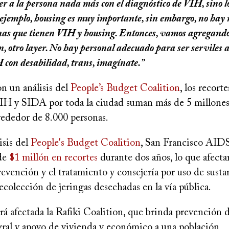
er a la persona nada más con el diagnóstico de VIH, sino l
 ejemplo, housing es muy importante, sin embargo, no ha
nas que tienen VIH y housing. Entonces, vamos agregand
n, otro layer. No hay personal adecuado para ser serviles 
 con desabilidad, trans, imagínate.”
n un análisis del
People’s Budget Coalition
, los recort
VIH y SIDA por toda la ciudad suman más de 5 millones 
rededor de 8.000 personas.
isis del
People's Budget Coalition
, San Francisco AID
 de
$1 millón en recortes
durante dos años, lo que afecta
revención y el tratamiento y consejería por uso de susta
colección de jeringas desechadas en la vía pública.
á afectada la Rafiki Coalition, que brinda prevención 
gral y apoyo de vivienda y económico a una población