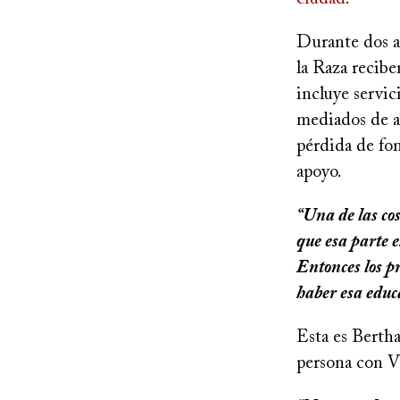
Durante dos añ
la Raza recibe
incluye servic
mediados de ab
pérdida de fon
apoyo.
“Una de las co
que esa parte 
Entonces los pr
haber esa edu
Esta es Bertha
persona con VI