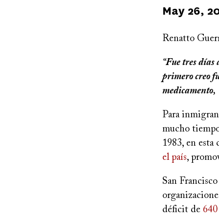
Published
May 26, 2
on
Renatto Guerr
“Fue tres días
primero creo f
medicamento, c
Para inmigran
mucho tiempo 
1983, en esta 
el país
, promo
San Francisco
organizaciones
déficit de
640