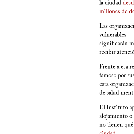
la ciudad
desd
millones de dó
Las organizac
vulnerables —i
significarán 
recibir atenci
Frente a esa r
famoso por sus
esta organizac
de salud menta
El Instituto a
alojamiento o 
no tienen qué
ciudad
.