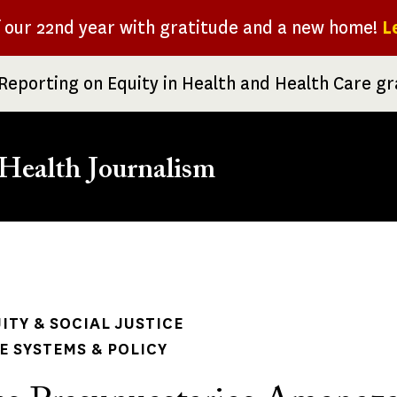
f our 22nd year with gratitude and a new home!
L
Reporting on Equity in Health and Health Care g
Health Journalism
rumb
ITY & SOCIAL JUSTICE
 SYSTEMS & POLICY