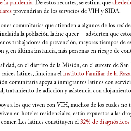
e la pandemia
. De estos recortes, se estima que
alreded
lares
provendrían de los servicios de VIH y SIDA.
iones comunitarias que atienden a algunos de los resid
ncluida la población latine queer— advierten que estos
menos trabajadores de prevención, mayores tiempos de e
ón y, en última instancia, más personas en riesgo de co
ealidad, en el distrito de la Misión, en el sureste de San
 raíces latines, funciona el
Instituto Familiar de la Raza
ión comunitaria apoya a inmigrantes latines con servic
l, tratamiento de adicción y asistencia con alojamient
poya a los que viven con VIH, muchos de los cuales no 
viven en hoteles residenciales, están expuestos a las dro
 comer. Les latines constituyen el
32% de diagnósticos 