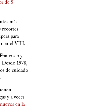
or de 5
entes más
 recortes
spera para
ntraer el VIH.
 Francisco y
. Desde 1978,
ios de cuidado
o.
tienen
gas y a veces
nuevos en la