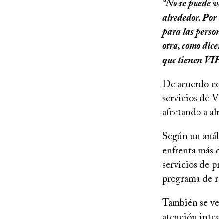
“No se puede v
alrededor. Por
para las perso
otra, como dice
que tienen VIH
De acuerdo co
servicios de 
afectando a al
Según un anál
enfrenta más
servicios de p
programa de re
También se ver
atención inte