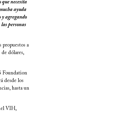
o que necesita
y mucha ayuda
o y agregando
a las personas
es propuestos a
de dólares,
S Foundation
rá desde los
ncias, hasta un
del VIH,