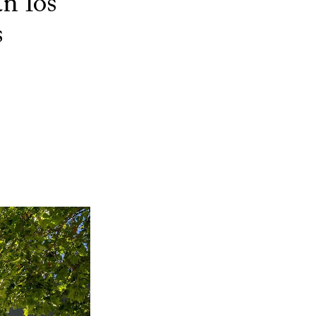
n los
s