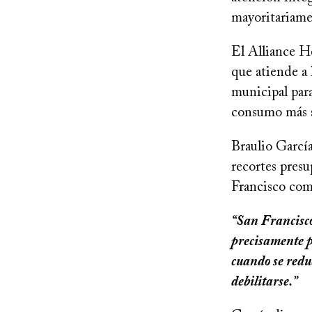
mayoritariame
El Alliance He
que atiende a 
municipal par
consumo más s
Braulio García
recortes presu
Francisco com
“San Francisco
precisamente p
cuando se redu
debilitarse.”