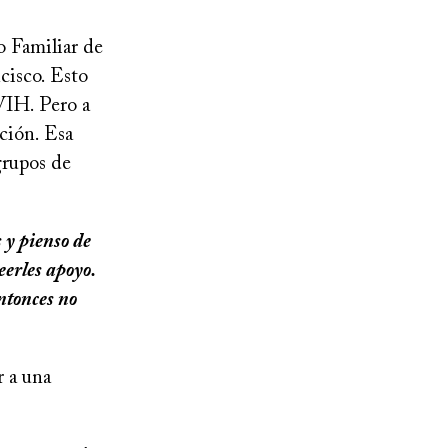
o Familiar de
cisco. Esto
 VIH. Pero a
ción. Esa
grupos de
 y pienso de
eerles apoyo.
entonces no
r a una