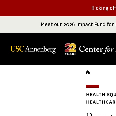
Skip
Kicking of
to
main
Meet our 2026 Impact Fund for 
content
Center
for
Breadc
HEALTH EQU
HEALTHCARE