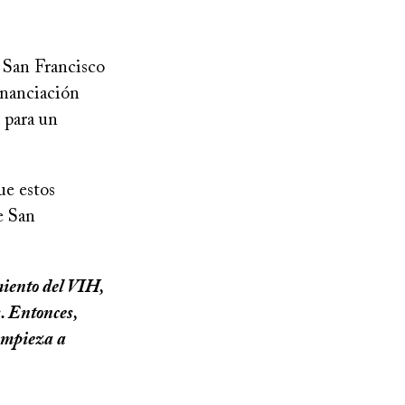
, San Francisco
inanciación
 para un
ue estos
e San
miento del VIH,
. Entonces,
 empieza a