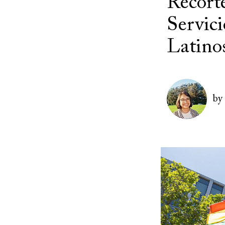
Recort
Servic
Latino
Image
by
Image