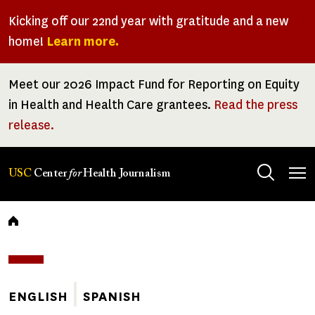
Skip
Kicking off our 22nd year with gratitude and a new
to
home!
Learn more.
main
content
Meet our 2026 Impact Fund for Reporting on Equity
in Health and Health Care grantees.
Read the press
release.
Tog
USC
Center
for
Health Journalism
men
Breadcrumb
ENGLISH
SPANISH