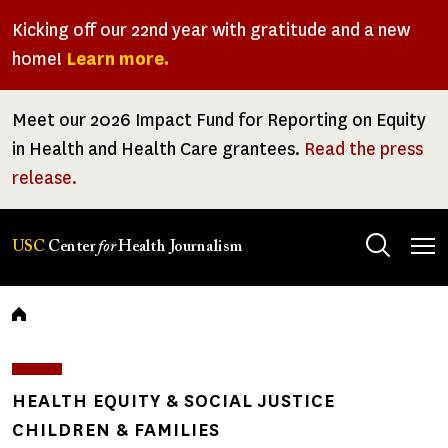
Skip
Kicking off our 22nd year with gratitude and a new
to
home!
Learn more.
main
content
Meet our 2026 Impact Fund for Reporting on Equity
in Health and Health Care grantees.
Read the press
release.
Tog
USC
Center
for
Health Journalism
men
Breadcrumb
HEALTH EQUITY & SOCIAL JUSTICE
CHILDREN & FAMILIES