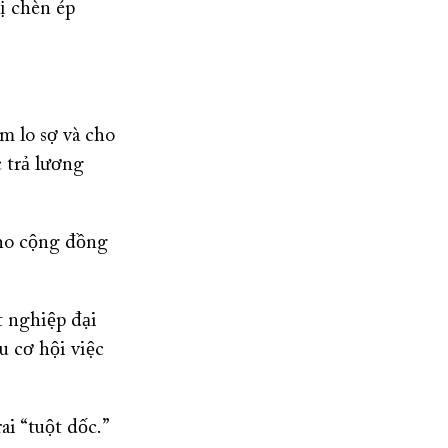
ị chèn ép
m lo sợ và cho
c trả lương
cho cộng đồng
t nghiệp đại
u cơ hội việc
ai “tuột dốc.”