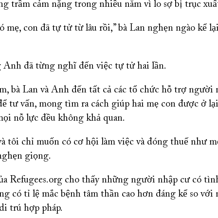
 trầm cảm nặng trong nhiều năm vì lo sợ bị trục xuấ
mẹ, con đã tự tử từ lâu rồi,” bà Lan nghẹn ngào kể lại 
g Anh đã từng nghĩ đến việc tự tử hai lần.
m, bà Lan và Anh đến tất cả các tổ chức hỗ trợ người 
ú để tư vấn, mong tìm ra cách giúp hai mẹ con được ở l
ọi nỗ lực đều không khả quan.
 và tôi chỉ muốn có cơ hội làm việc và đóng thuế như m
ghẹn giọng.
ủa Refugees.org cho thấy những người nhập cư có tìn
àng có tỉ lệ mắc bệnh tâm thần cao hơn đáng kể so vớ
 di trú hợp pháp.