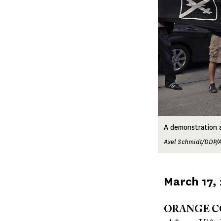
A demonstration 
Axel Schmidt/DDP/A
Published
March 17,
on
ORANGE COU