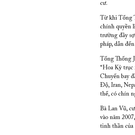
cư.
Từ khi Tổng 
chính quyền l
trường đầy sợ
pháp, dẫn đến
Tổng Thống Jo
“Hoa Kỳ trục 
Chuyến bay đ
Độ, Iran, Nep
thể, có chín 
Bà Lan Vũ, cư
vào năm 2007,
tinh thần của