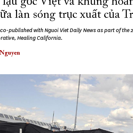
 lậu gốc Việt và khủng hoả
iữa làn sóng trục xuất của 
co-published with Nguoi Viet Daily News as part of the 
ative, Healing California.
 Nguyen