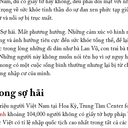
Nam, dù có giấy tờ hay không, đều phải đối mặt với 
rọng về sức khỏe tinh thần do sự đan xen phức tạp gi
 và nỗi sợ bị trục xuất.
Sợ hãi. Mất phương hướng. Những cảm xúc vô hình n
ng và ảnh hưởng tiêu cực đến sức khỏe tổng thể, để lạ
c trong lòng những di dân như bà Lan Vũ, con trai bà 
Những người này không muốn nói tên họ vì sợ nguy 
mong có một cuộc sống bình thường nhưng lại bị từ c
rạng nhập cư của mình.
ong sợ hãi
triệu người Việt Nam tại Hoa Kỳ, Trung Tâm Center f
ính
khoảng 104,000 người không có giấy tờ hợp pháp. 
Việt có tỉ lệ nhập quốc tịch cao nhất trong tất cả c