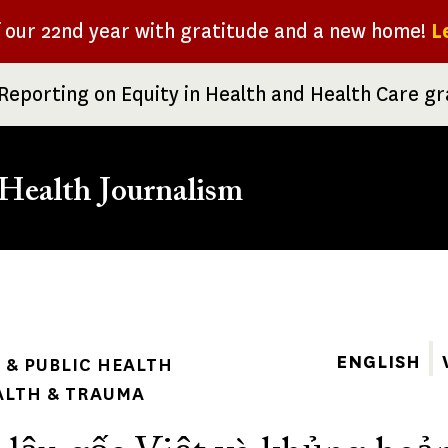
f our 22nd year with gratitude and a new home!
L
Reporting on Equity in Health and Health Care g
Health Journalism
rumb
ENGLISH
& PUBLIC HEALTH
ALTH & TRAUMA