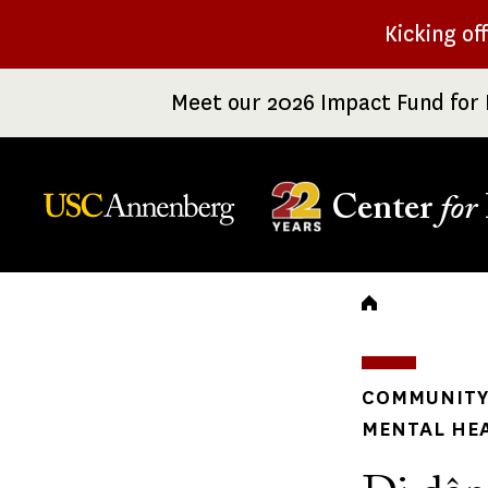
Skip
Kicking of
to
main
Meet our 2026 Impact Fund for 
content
Center
for
Breadc
COMMUNITY 
MENTAL HE