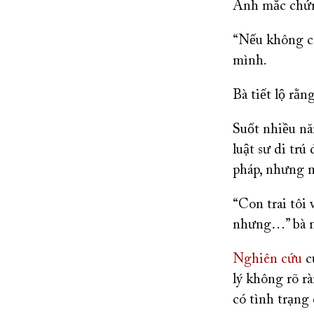
Anh mắc chứng
“Nếu không có 
mình.
Bà tiết lộ rằn
Suốt nhiều nă
luật sư di tr
pháp, nhưng m
“Con trai tôi
nhưng…” bà n
Nghiên cứu
c
lý không rõ r
có tình trạng