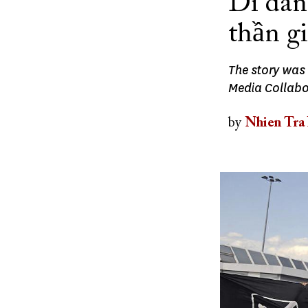
Di dân
thần g
The story was 
Media Collabor
by
Nhien Tra
Image