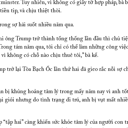
minster. Tuy nhiên, vì không có giấy tờ hợp pháp, bà b
iền tip, và chịu thiệt thòi.
rong sợ hãi suốt nhiều năm qua.
i ông Trump trở thành tổng thống lần đầu thì chủ tiệ
. Trong tám năm qua, tôi chỉ có thể làm những công việ
vì không có chỗ nào chịu thuê tôi,” bà kể.
p trở lại Tòa Bạch Ốc lần thứ hai đã gieo rắc nỗi sợ 
an bị khủng hoảng tâm lý trong mấy năm nay vì anh tố
 giỏi nhưng do tình trạng di trú, anh bị vụt mất nhiề
 “tập hai” càng khiến sức khỏe tâm lý của người con tr