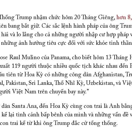
Thống Trump nhậm chức hôm 20 Tháng Giêng,
hơn 8
iên bang bắt giữ. Các sắc lệnh hành pháp của ông Trum
 hãi và lo lắng cho cả những người nhập cư hợp pháp
 những ảnh hưởng tiêu cực đối với sức khỏe tinh thần
se Raul Mulino của Panama, cho biết hôm 13 Tháng H
xuất 119 người thuộc nhiều quốc tịch khác nhau đến 
ầu tiên từ Hoa Kỳ có những công dân Afghanistan, T
al, Pakistan, Sri Lanka, Thổ Nhĩ Kỳ, Uzbekistan, và Vi
người Việt Nam trên chuyến bay này.”
 dân Santa Ana, đến Hoa Kỳ cùng con trai là Anh bằng 
 kể lại tình cảnh bấp bênh của mình và những vấn đề 
 con trai kể từ khi ông Trump đắc cử tổng thống.