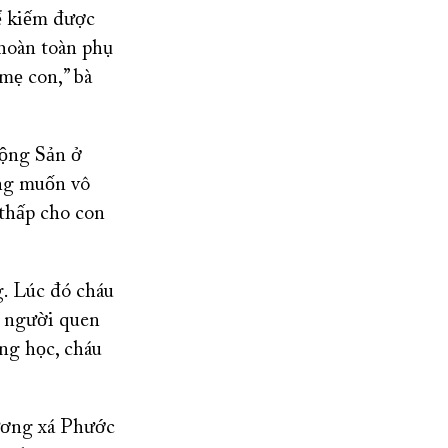
ể kiếm được
 hoàn toàn phụ
 mẹ con,” bà
Cộng Sản ở
ưng muốn vô
 thấp cho con
g. Lúc đó cháu
t người quen
ung học, cháu
ương xá Phước