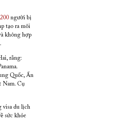
,200
người bị
p tạo ra môi
 và không hợp
.
ai, rằng:
Panama.
rung Quốc, Ấn
ệt Nam. Cụ
visa du lịch
về sức khỏe