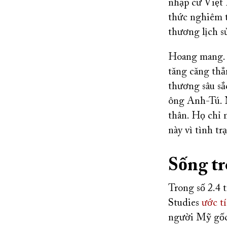
nhập cư Việt 
thức nghiêm t
thương lịch sử
Hoang mang. 
tăng căng thẳ
thương sâu sắ
ông Anh-Tú. 
thân. Họ chỉ 
này vì tình t
Sống tr
Trong số 2.4 
Studies
ước t
người Mỹ gốc 