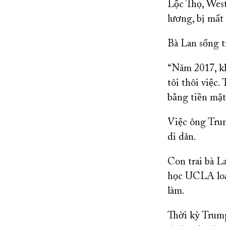
Lộc Thọ, West
lương, bị mất t
Bà Lan sống t
“Năm 2017, kh
tôi thôi việc
bằng tiền mặt 
Việc ông Trum
di dân.
Con trai bà L
học UCLA loại
làm.
Thời kỳ Trump