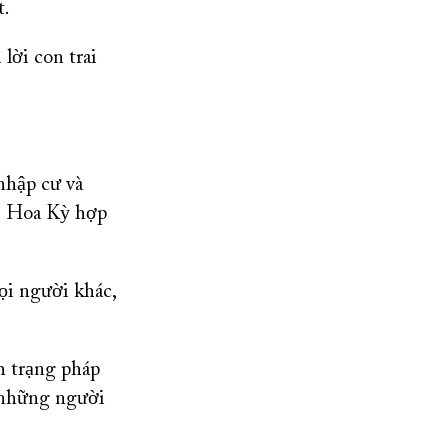
t.
lời con trai
nhập cư và
ại Hoa Kỳ hợp
ọi người khác,
h trạng pháp
i những người