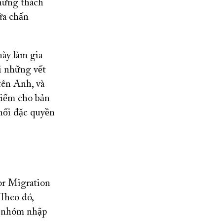
những thách
ữa chấn
ày làm gia
i những vết
tên Anh, và
hiểm cho bản
hối đặc quyền
or Migration
Theo đó,
ác nhóm nhập