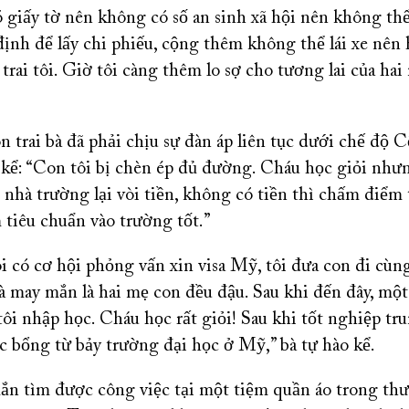
 giấy tờ nên không có số an sinh xã hội nên không th
định để lấy chi phiếu, cộng thêm không thể lái xe nên
trai tôi. Giờ tôi càng thêm lo sợ cho tương lai của hai
n trai bà đã phải chịu sự đàn áp liên tục dưới chế độ 
kể: “Con tôi bị chèn ép đủ đường. Cháu học giỏi nh
ì nhà trường lại vòi tiền, không có tiền thì chấm điểm
m tiêu chuẩn vào trường tốt.”
i có cơ hội phỏng vấn xin visa Mỹ, tôi đưa con đi cùn
và may mắn là hai mẹ con đều đậu. Sau khi đến đây, mộ
tôi nhập học. Cháu học rất giỏi! Sau khi tốt nghiệp tr
 bổng từ bảy trường đại học ở Mỹ,” bà tự hào kể.
ắn tìm được công việc tại một tiệm quần áo trong th