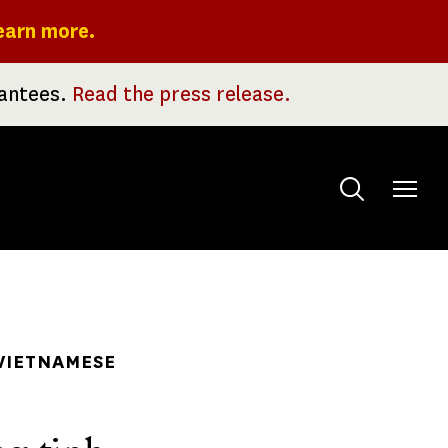
earn more.
rantees.
Read the press release.
Toggle
menu
VIETNAMESE