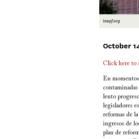
laepf.org
Published
October 1
on
Click here to 
En momentos en
contaminadas 
lento progreso
legisladores 
reformas de la
ingresos de l
plan de reform