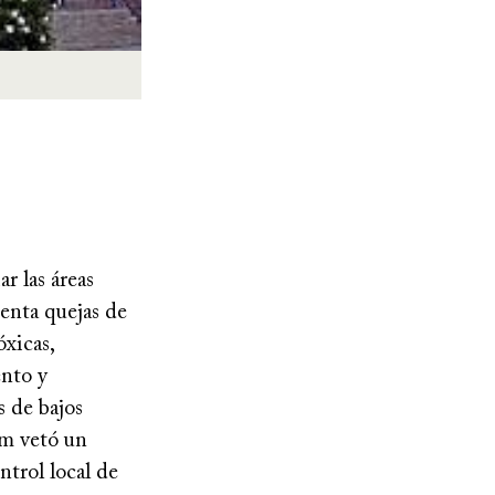
r las áreas
enta quejas de
xicas,
ento y
s de bajos
om vetó un
ntrol local de