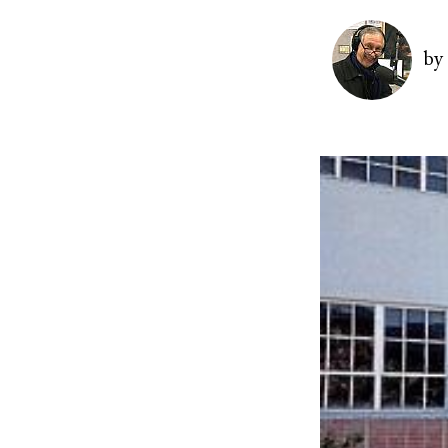
Image
by
Image