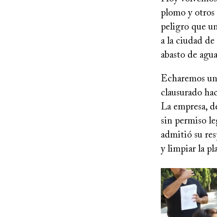
plomo y otros 
peligro que un
a la ciudad d
abasto de agua
Echaremos un 
clausurado hac
La empresa, d
sin permiso le
admitió su res
y limpiar la pl
Image