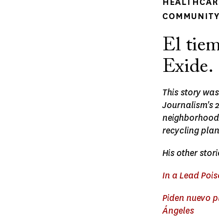
HEALTHCARE
COMMUNITY 
El tiem
Exide.
This story wa
Journalism's 2
neighborhoods
recycling plant
His other stori
In a Lead Poi
Piden nuevo p
Ángeles