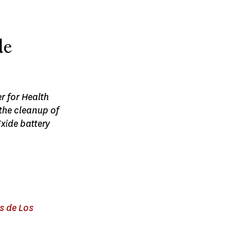
de
r for Health
the cleanup of
xide battery
s de Los