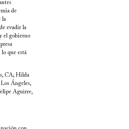
antes
emia de
 la
e evadir la
y el gobierno
mpresa
 lo que está
s, CA; Hilda
 Los Ángeles,
lipe Aguirre,
minación con