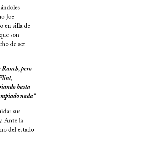
dándoles
no Joe
 en silla de
 que son
cho de ser
r Ranch, pero
lint,
piando hasta
 limpiado nada”
idar sus
y. Ante la
no del estado