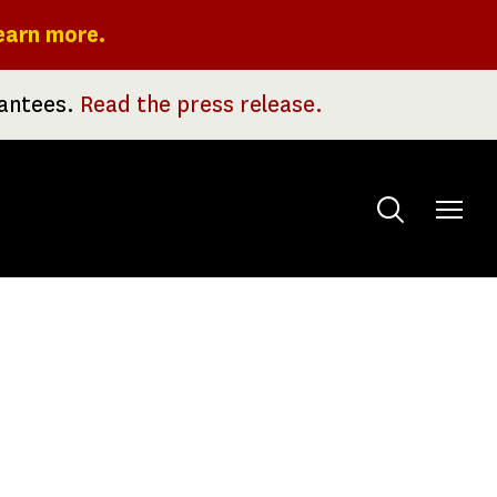
earn more.
rantees.
Read the press release.
Toggle
menu