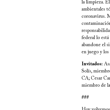
la limpieza. E
ambientales t
coronavirus. M
contaminación
responsabilida
federal lo est
abandone el si
en juego y los
Invitados:
Asa
Solís, miembr
CA; Cesar Cam
miembro de la
###
Hoy volvemos 