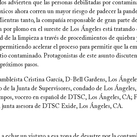
llos advierten que las personas debilitadas por contamin
óxicos ahora corren un mayor riesgo de padecer la pand
ientras tanto, la compañía responsable de gran parte de
 por plomo en el sureste de Los Ángeles está tratando d
d de la limpieza a través de procedimientos de quiebra 
á permitiendo acelerar el proceso para permitir que la e
tio contaminado. Protagonistas de este asunto discuten
 próximos pasos.
mbleísta Cristina García, D-Bell Gardens, Los Ángele
o de la Junta de Supervisores, condado de Los Ángeles,
pos, vocero en español de DTSC, Los Ángeles, CA; Fe
 junta asesora de DTSC Exide, Los Ángeles, CA.
a echar un vistazo a esa zona de desastre por la conta