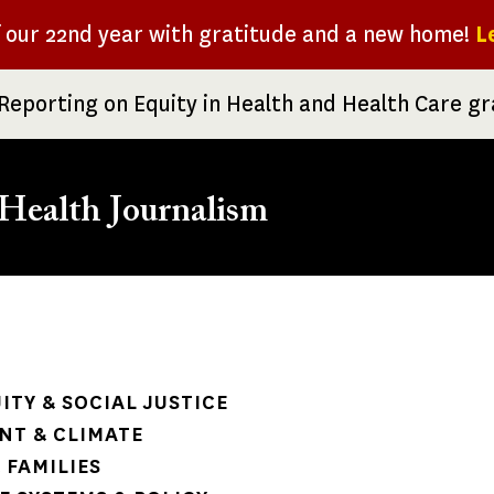
f our 22nd year with gratitude and a new home!
L
Reporting on Equity in Health and Health Care g
Health Journalism
rumb
ITY & SOCIAL JUSTICE
NT & CLIMATE
 FAMILIES