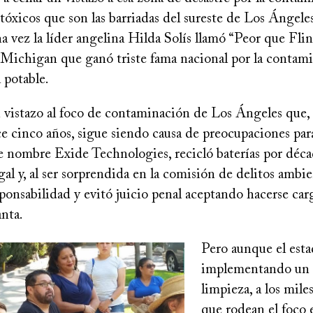
tóxicos que son las barriadas del sureste de Los Ángele
a vez la líder angelina Hilda Solís llamó “Peor que Flin
e Michigan que ganó triste fama nacional por la contam
 potable.
vistazo al foco de contaminación de Los Ángeles que,
e cinco años, sigue siendo causa de preocupaciones para
e nombre Exide Technologies, recicló baterías por déc
gal y, al ser sorprendida en la comisión de delitos ambie
ponsabilidad y evitó juicio penal aceptando hacerse car
anta.
Pero aunque el est
implementando un 
limpieza, a los mile
que rodean el foco 