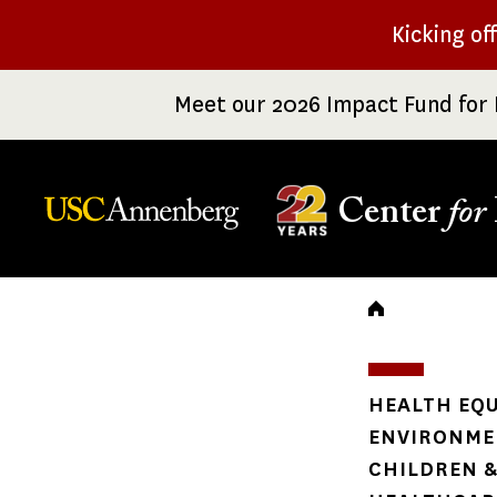
Skip
Kicking of
to
main
Meet our 2026 Impact Fund for 
content
Center
for
Breadc
HEALTH EQU
ENVIRONME
CHILDREN &