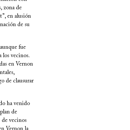
s, zona de
t”, en alusión
inación de su
 aunque fue
 los vecinos.
adas en Vernon
ntales,
go de clausurar
ado ha venido
plan de
s de vecinos
en Vernon la