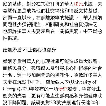
庭的基礎。對於在異鄉打拚的華人
移民
來說，夫
妻關係更是成為他們社交網絡和情感支持基礎。
然而一直以來，在低離婚率的掩護下，華人婚姻
問題甚少獲得關注，相關研究和社會資源缺乏，
也讓許多華人夫妻矛盾在「關係黑洞」中不斷惡
性循環。
婚姻矛盾 不止傷心也傷身
婚姻矛盾對華人的心理健康可能造成重大影響，
而移民身分、孤獨感以及對尋求心理輔導的社會
汙名，進一步加劇問題的複雜性，導致許多華人
夫妻在沉默中掙扎。喬治亞大學(University of
Georgia)2020年發布的一項
研究
發現，經常發生
衝突的夫妻，更有可能產生孤獨感和身體健康狀
況下降問題。該研究對250對夫妻進行長達20年