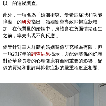
以上的追蹤調查。
此外，一項名為「婚姻衝突、憂鬱症症狀和功能
障礙」的
研究
指出，婚姻衝突導致抑鬱症狀增
加；在低質量的婚姻中，身體會在負面情緒產生
之前，率先出現不良反應 。
儘管針對華人群體的婚姻關係研究極為有限，但
一項2017年的
調查結果
揭示，與配偶關係的好壞
對於華裔長者的心理健康有至關重要的影響，配
偶的質疑和批評與抑鬱症狀的嚴重程度正相關。
Image