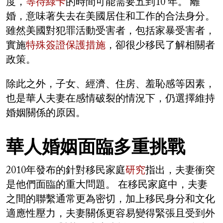
度，
等待綠卡
的時間可能需要五到10 年。 離
婚，意味著失去在美國居住和工作的合法身分。
雖然美國對犯罪活動受害者，包括家暴受害者，
實施
特殊簽證保護措施
，卻很少移民了解相關者
政策。
除此之外，子女、經濟、住房、羞恥感等因素，
也是華人夫妻在感情破裂的情況下，仍選擇維持
婚姻關係的原因。
華人婚姻面臨多重挑戰
2010年發布的針對移民家庭
研究
指出，夫妻衝突
是他們面臨的重大問題。 在移民家庭中，夫妻
之間的聯繫通常更為密切，加上移民身分和文化
適應性壓力，夫妻關係更容易變得緊張且受到外