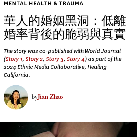
MENTAL HEALTH & TRAUMA
華人的婚姻黑洞：低離
婚率背後的脆弱與真實
The story was co-published with World Journal
(
Story 1
,
Story 2
,
Story 3
,
Story 4
) as part of the
2024 Ethnic Media Collaborative, Healing
California.
Image
by
Jian Zhao
Image