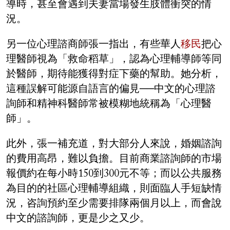
導時，甚至會遇到夫妻當場發生肢體衝突的情
況。
另一位心理諮商師張一指出，有些華人
移民
把心
理醫師視為「救命稻草」，認為心理輔導師等同
於醫師，期待能獲得對症下藥的幫助。她分析，
這種誤解可能源自語言的偏見──中文的心理諮
詢師和精神科醫師常被模糊地統稱為「心理醫
師」。
此外，張一補充道，對大部分人來說，婚姻諮詢
的費用高昂，難以負擔。目前商業諮詢師的市場
報價約在每小時150到300元不等；而以公共服務
為目的的社區心理輔導組織，則面臨人手短缺情
況，咨詢預約至少需要排隊兩個月以上，而會說
中文的諮詢師，更是少之又少。