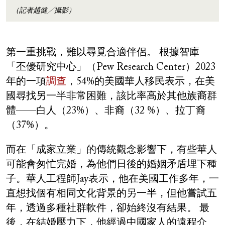
（記者趙健╱攝影）
第一重挑戰，難以尋覓合適伴侶。 根據智庫
「丕優研究中心」（Pew Research Center）2023
年的一項
調查
，54%的美國華人移民表示，在美
國尋找另一半非常困難，該比率高於其他族裔群
體——白人（23%）、非裔（32 %）、拉丁裔
（37%）。
而在「成家立業」的傳統觀念影響下，有些華人
可能會匆忙完婚，為他們日後的婚姻矛盾埋下種
子。華人工程師Jay表示，他在美國工作多年，一
直想找個有相同文化背景的另一半，但他嘗試五
年，透過多種社群軟件，卻始終沒有結果。 最
後，在結婚壓力下，他經過中國家人的遠程介