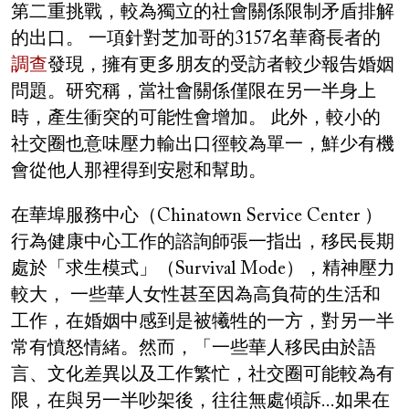
第二重挑戰，較為獨立的社會關係限制矛盾排解
的出口。 一項針對芝加哥的3157名華裔長者的
調查
發現，擁有更多朋友的受訪者較少報告婚姻
問題。研究稱，當社會關係僅限在另一半身上
時，產生衝突的可能性會增加。 此外，較小的
社交圈也意味壓力輸出口徑較為單一，鮮少有機
會從他人那裡得到安慰和幫助。
在華埠服務中心（Chinatown Service Center ）
行為健康中心工作的諮詢師張一指出，移民長期
處於「求生模式」（Survival Mode），精神壓力
較大， 一些華人女性甚至因為高負荷的生活和
工作，在婚姻中感到是被犧牲的一方，對另一半
常有憤怒情緒。然而，「一些華人移民由於語
言、文化差異以及工作繁忙，社交圈可能較為有
限，在與另一半吵架後，往往無處傾訴...如果在