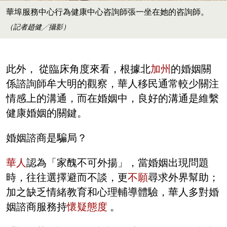
華埠服務中心行為健康中心咨詢師張一坐在她的咨詢師。
（記者趙健╱攝影）
此外， 從臨床角度來看，根據北
加州
的婚姻關
係諮詢師牟大明的觀察，華人移民通常較少關注
情感上的溝通，而在婚姻中，良好的溝通是維繫
健康婚姻的關鍵。
婚姻諮商是騙局？
華人
認為「家醜不可外揚」，當婚姻出現問題
時，往往選擇避而不談，更
不願
尋求外界幫助；
加之缺乏情緒教育和心理輔導體驗，華人多對婚
姻諮商服務持
懷疑態度
。