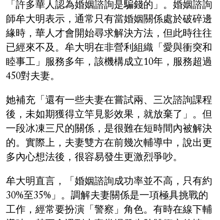
「許多華人認為婚姻諮詢是騙錢的」。婚姻諮詢
師牟大明表示，通常只有當婚姻關係處於破碎邊
緣時，華人才會開始尋求解決方法，但此時往往
已經來不及。牟大明在非營利組織「愛與衝突和
睦事工」服務多年，該機構成立10年，服務超過
450對夫妻。
她補充「還有一些夫妻在嘗試兩、三次諮詢課程
後，未如期獲得立竿見影效果，就放棄了」。但
一段冰凍三尺的關係，是很難在短時間內被解決
的。實際上，夫妻雙方在前幾次輔導中，說出更
多內心想法後，很容易發生更激烈爭吵。
牟大明直言，「婚姻諮詢成功率並不高，只有約
30%至35%」。調解夫妻關係是一項極具挑戰的
工作，經常要扮演「警察」角色。有時在線下輔