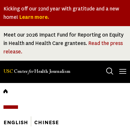
Skip
Kicking off our 22nd year with gratitude and a new
to
home!
Learn more.
main
content
Meet our 2026 Impact Fund for Reporting on Equity
in Health and Health Care grantees.
Read the press
release.
Tog
USC
Center
for
Health Journalism
men
Breadcrumb
ENGLISH
CHINESE