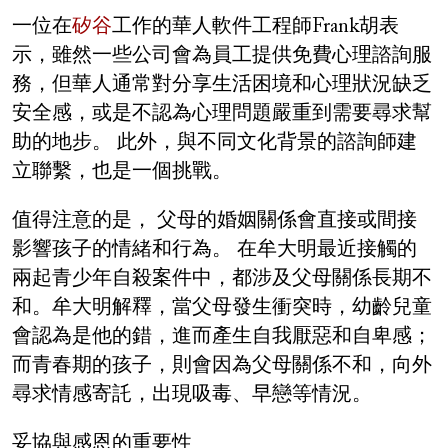
一位在
矽谷
工作的華人軟件工程師Frank胡表
示，雖然一些公司會為員工提供免費心理諮詢服
務，但華人通常對分享生活困境和心理狀況缺乏
安全感，或是不認為心理問題嚴重到需要尋求幫
助的地步。 此外，與不同文化背景的諮詢師建
立聯繫，也是一個挑戰。
值得注意的是， 父母的婚姻關係會直接或間接
影響孩子的情緒和行為。 在牟大明最近接觸的
兩起青少年自殺案件中，都涉及父母關係長期不
和。牟大明解釋，當父母發生衝突時，幼齡兒童
會認為是他的錯，進而產生自我厭惡和自卑感；
而青春期的孩子，則會因為父母關係不和，向外
尋求情感寄託，出現吸毒、早戀等情況。
妥協與感恩的重要性