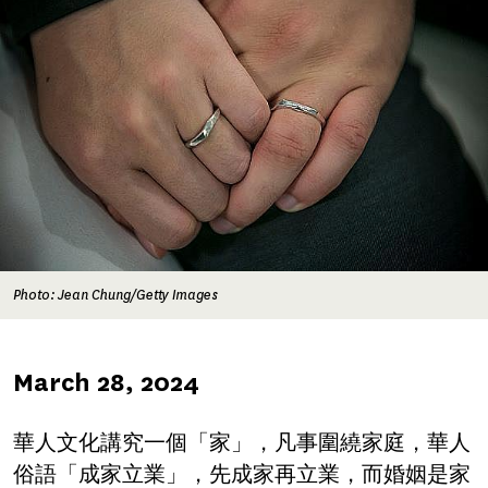
Photo: Jean Chung/Getty Images
Published
March 28, 2024
on
華人文化講究一個「家」，凡事圍繞家庭，華人
俗語「成家立業」，先成家再立業，而婚姻是家