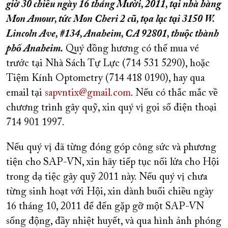
giờ 30 chiều ngày 16 tháng Mười, 2011, tại nhà hàng
Mon Amour, tức Mon Cheri 2 cũ, tọa lạc tại 3150 W.
Lincoln Ave, #134, Anaheim, CA 92801, thuộc thành
phố Anaheim.
Quý đồng hương có thể mua vé
trước tại Nhà Sách Tự Lực (714 531 5290), hoặc
Tiệm Kính Optometry (714 418 0190), hay qua
email tại
sapvntix@gmail.com
. Nếu có thắc mắc về
chương trình gây quỹ, xin quý vị gọi số điện thoại
714 901 1997.
Nếu quý vị đã từng đóng góp công sức và phương
tiện cho SAP-VN, xin hãy tiếp tục nối lửa cho Hội
trong dạ tiệc gây quỹ 2011 này. Nếu quý vị chưa
từng sinh hoạt với Hội, xin dành buổi chiều ngày
16 tháng 10, 2011 để đến gặp gỡ một SAP-VN
sống động, đầy nhiệt huyết, và qua hình ảnh phóng