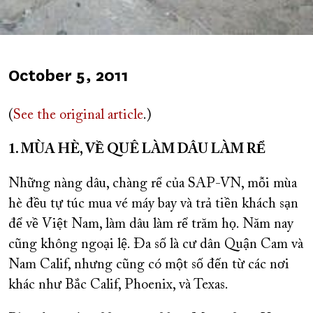
Published
October 5, 2011
on
(
See the original article
.)
1. MÙA HÈ, VỀ QUÊ LÀM DÂU LÀM RỂ
Những nàng dâu, chàng rể của SAP-VN, mỗi mùa
hè đều tự túc mua vé máy bay và trả tiền khách sạn
để về Việt Nam, làm dâu làm rể trăm họ. Năm nay
cũng không ngoại lệ. Đa số là cư dân Quận Cam và
Nam Calif, nhưng cũng có một số đến từ các nơi
khác như Bắc Calif, Phoenix, và Texas.