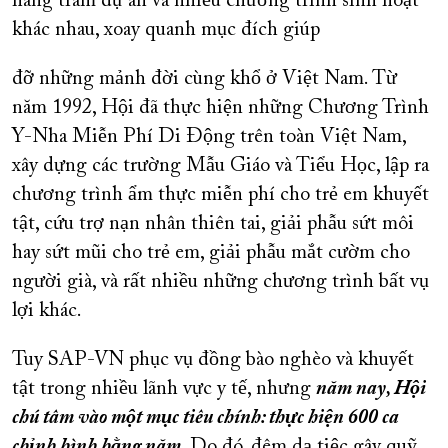
hàng trăm dự án và nhiều chương trình sinh hoạt
khác nhau, xoay quanh mục đích giúp
đỡ những mảnh đời cùng khổ ở Việt Nam. Từ
năm 1992, Hội đã thực hiện những Chương Trình
Y-Nha Miễn Phí Di Động trên toàn Việt Nam,
xây dựng các trường Mẫu Giáo và Tiểu Học, lập ra
chương trình ẩm thực miễn phí cho trẻ em khuyết
tật, cứu trợ nạn nhân thiên tai, giải phẫu sứt môi
hay sứt mũi cho trẻ em, giải phẫu mắt cườm cho
người già, và rất nhiều những chương trình bất vụ
lợi khác.
Tuy SAP-VN phục vụ đồng bào nghèo và khuyết
tật trong nhiều lãnh vực y tế, nhưng
năm nay, Hội
chú tâm vào một mục tiêu chính: thực hiện 600 ca
chỉnh hình hằng năm
. Do đó, đêm dạ tiệc gây quỹ