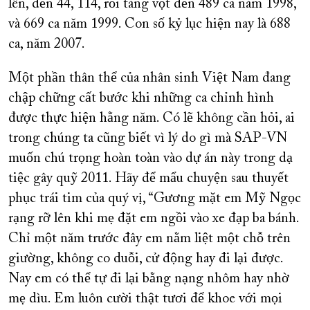
lên, đến 44, 114, rồi tăng vọt đến 489 ca năm 1998,
và 669 ca năm 1999. Con số kỷ lục hiện nay là 688
ca, năm 2007.
Một phần thân thể của nhân sinh Việt Nam đang
chập chững cất bước khi những ca chỉnh hình
được thực hiện hằng năm. Có lẽ không cần hỏi, ai
trong chúng ta cũng biết vì lý do gì mà SAP-VN
muốn chú trọng hoàn toàn vào dự án này trong dạ
tiệc gây quỹ 2011. Hãy để mẩu chuyện sau thuyết
phục trái tim của quý vị, “Gương mặt em Mỹ Ngọc
rạng rỡ lên khi mẹ đặt em ngồi vào xe đạp ba bánh.
Chỉ một năm trước đây em nằm liệt một chỗ trên
giường, không co duỗi, cử động hay đi lại được.
Nay em có thể tự đi lại bằng nạng nhôm
hay nhờ
mẹ dìu. Em luôn cười thật tươi để khoe với mọi