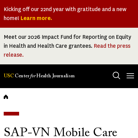
Skip
Kicking off our 22nd year with gratitude and a new
to
home!
Learn more.
main
content
Meet our 2026 Impact Fund for Reporting on Equity
in Health and Health Care grantees.
Read the press
release.
Tog
USC
Center
for
Health Journalism
men
Breadcrumb
SAP-VN Mobile Care