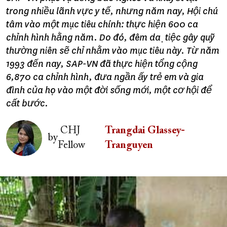
trong nhiều lãnh vực y tế, nhưng năm nay, Hội chú
tâm vào một mục tiêu chính: thực hiện 600 ca
chỉnh hình hằng năm. Do đó, đêm dạ tiệc gây quỹ
thường niên sẽ chỉ nhằm vào mục tiêu này. Từ năm
1993 đến nay, SAP-VN đã thực hiện tổng cộng
6,870 ca chỉnh hình, đưa ngần ấy trẻ em và gia
đình của họ vào một đời sống mới, một cơ hội để
cất bước.
Image
CHJ
Trangdai Glassey-
by
Fellow
Tranguyen
Image