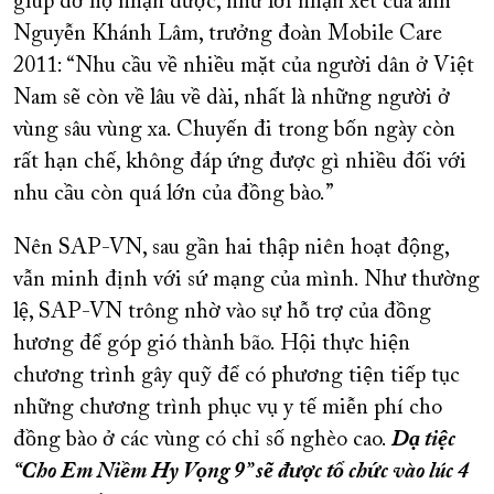
giúp đỡ họ nhận được, như lời nhận xét của anh
Nguyễn Khánh Lâm, trưởng đoàn Mobile Care
2011: “Nhu cầu về nhiều mặt của người dân ở Việt
Nam sẽ còn về lâu về dài, nhất là những người ở
vùng sâu vùng xa. Chuyến đi trong bốn ngày còn
rất hạn chế, không đáp ứng được gì nhiều đối với
nhu cầu còn quá lớn của đồng bào.”
Nên SAP-VN, sau gần hai thập niên hoạt động,
vẫn minh định với sứ mạng của mình. Như thường
lệ, SAP-VN trông nhờ vào sự hỗ trợ của đồng
hương để góp gió thành bão. Hội thực hiện
chương trình gây quỹ để có phương tiện tiếp tục
những chương trình phục vụ y tế miễn phí cho
đồng bào ở các vùng có chỉ số nghèo cao.
Dạ tiệc
“Cho Em Niềm Hy Vọng 9” sẽ được tổ chức vào lúc 4