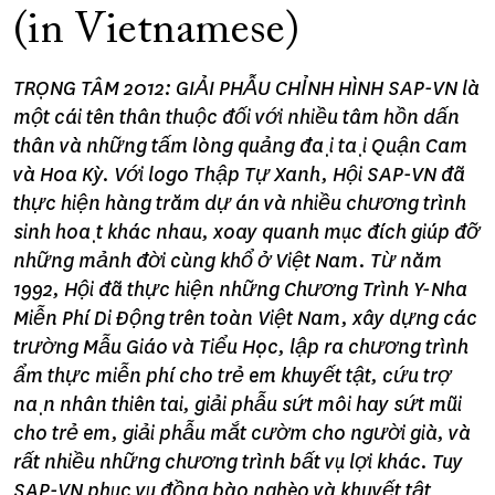
(in Vietnamese)
TRỌNG TÂM 2012: GIẢI PHẪU CHỈNH HÌNH SAP-VN là
một cái tên thân thuộc đối với nhiều tâm hồn dấn
thân và những tấm lòng quảng đại tại Quận Cam
và Hoa Kỳ. Với logo Thập Tự Xanh, Hội SAP-VN đã
thực hiện hàng trăm dự án và nhiều chương trình
sinh hoạt khác nhau, xoay quanh mục đích giúp đỡ
những mảnh đời cùng khổ ở Việt Nam. Từ năm
1992, Hội đã thực hiện những Chương Trình Y-Nha
Miễn Phí Di Động trên toàn Việt Nam, xây dựng các
trường Mẫu Giáo và Tiểu Học, lập ra chương trình
ẩm thực miễn phí cho trẻ em khuyết tật, cứu trợ
nạn nhân thiên tai, giải phẫu sứt môi hay sứt mũi
cho trẻ em, giải phẫu mắt cườm cho người già, và
rất nhiều những chương trình bất vụ lợi khác. Tuy
SAP-VN phục vụ đồng bào nghèo và khuyết tật