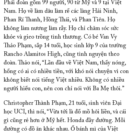
Phái đoàn gồm 99 người, 90 từ Mỹ và 9 tại Việt
Nam. Họ về làm dâu làm rể các làng Hải Ninh,
Phan Rí Thanh, Hồng Thái, và Phan Tiên. Họ
không làm nương làm rẫy. Họ chỉ chăm sóc sức
khỏe và gieo trồng tình thương. Có bé Van Vy
Thảo Phạm, sắp 14 tuổi, học sinh lớp 9 của trường
Rancho Alamitos High, cũng tình nguyện theo
đoàn. Thảo nói, “Lần đầu về Việt Nam, thấy nóng,
hổng có ai có nhiều tiền, với khó nói chuyện vì con
không biết nói tiếng Việt nhiều. Không có nhiều
người hiểu con, nên con chỉ nói với Ba Mẹ thôi.”
Christopher Thành Phạm, 21 tuổi, sinh viên Đại
học UCI, thì nói, “Vừa tới là đổ mồ hôi liền, và cái
gì cũng rẻ hơn ở Mỹ hết. Honda đầy đường. Mỗi
đường có đồ ăn khác nhau. Ổ bánh mì của Việt