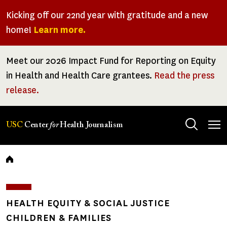
Skip
Kicking off our 22nd year with gratitude and a new
to
home!
Learn more.
main
content
Meet our 2026 Impact Fund for Reporting on Equity
in Health and Health Care grantees.
Read the press
release.
Tog
USC
Center
for
Health Journalism
men
Breadcrumb
HEALTH EQUITY & SOCIAL JUSTICE
CHILDREN & FAMILIES