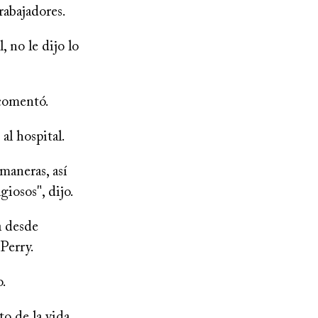
rabajadores.
, no le dijo lo
 comentó.
al hospital.
 maneras, así
iosos", dijo.
a desde
 Perry.
o.
to de la vida