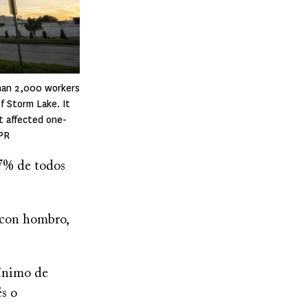
han 2,000 workers
f Storm Lake. It
t affected one-
IPR
17% de todos
o con hombro,
mínimo de
és o