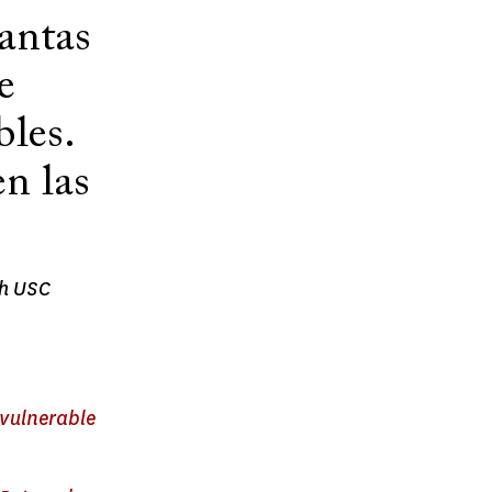
antas
e
les.
n las
th USC
 vulnerable