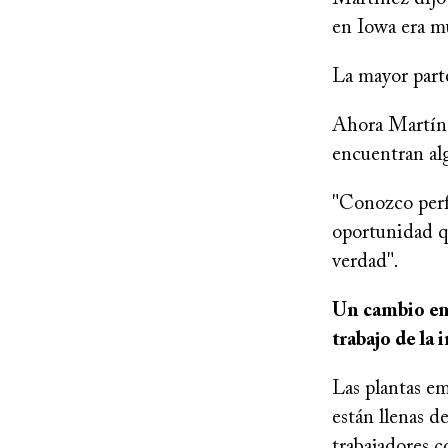
en Iowa era m
La mayor parte
Ahora Martínez
encuentran al
"Conozco perfe
oportunidad qu
verdad".
Un cambio en 
trabajo de la 
Las plantas e
están llenas d
trabajadores c