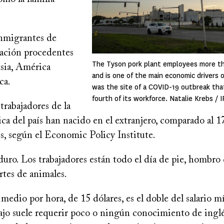
nmigrantes de
ación procedentes
The Tyson pork plant employees more t
Asia, América
and is one of the main economic drivers o
ca.
was the site of a COVID-19 outbreak tha
fourth of its workforce. Natalie Krebs / 
trabajadores de la
ica del país han nacido en el extranjero, comparado al 
es, según el Economic Policy Institute.
duro. Los trabajadores están todo el día de pie, hombr
rtes de animales.
o medio por hora, de 15 dólares, es el doble del salario 
bajo suele requerir poco o ningún conocimiento de ingl