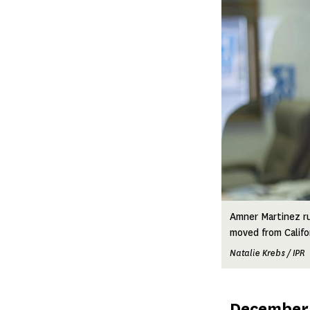
Amner Martinez ru
moved from Califo
Natalie Krebs / IPR
Published
December 