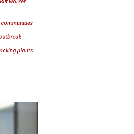
 But worker
l communities
 outbreak
packing plants