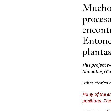
Muchos
procesa
encont
Entonc
planta
This project w
Annenberg Cen
Other stories 
Many of the e
positions. The