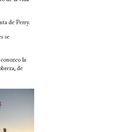
nta de Perry.
s se
 conozco la
obreza, de