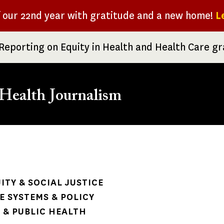
f our 22nd year with gratitude and a new home!
L
Reporting on Equity in Health and Health Care g
Health Journalism
rumb
ITY & SOCIAL JUSTICE
 SYSTEMS & POLICY
& PUBLIC HEALTH