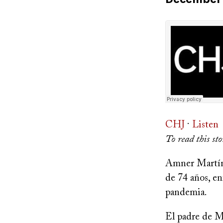
on
CHJ
·
Listen
To read this sto
Amner Martíne
de 74 años, e
pandemia.
El padre de Ma