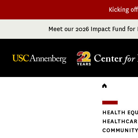
Skip
Kicking of
to
main
Meet our 2026 Impact Fund for 
content
Center
for
Breadc
HEALTH EQU
HEALTHCARE
COMMUNITY 