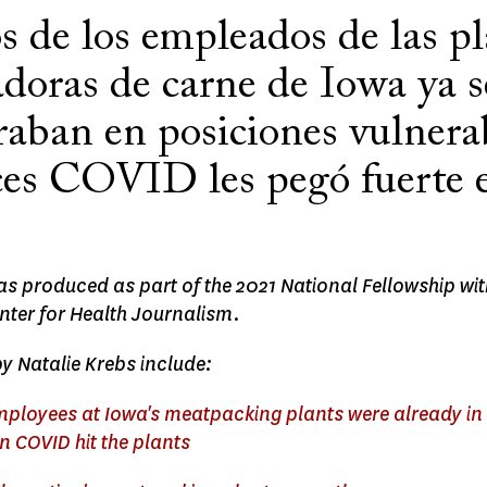
 de los empleados de las pl
doras de carne de Iowa ya s
raban en posiciones vulnerab
es COVID les pegó fuerte e
s
as produced as part of the 2021 National Fellowship wi
ter for Health Journalism.
by Natalie Krebs include:
mployees at Iowa's meatpacking plants were already in
n COVID hit the plants