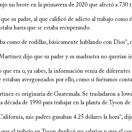
jo un brote en la primavera de 2020 que afectó a 730 t
que su padre, al que calificó de adicto al trabajo como él
staba hasta que se estaba recuperando.
aba como de rodillas, básicamente hablando con Dios",
artínez dijo que su padre y su madrastra no querían ir 
o que era o, ya sabes, la información venía de diferentes
 estaban avergonzados por ello, como si fuéramos contag
tínez es originaria de Guatemala. Se trasladaron a Iow
la década de 1990 para trabajar en la planta de Tyson de
alifornia, mis padres ganaban 4.25 dólares la hora", dij
que el trabajo en Tyson duplicó sus salarios y que el cos