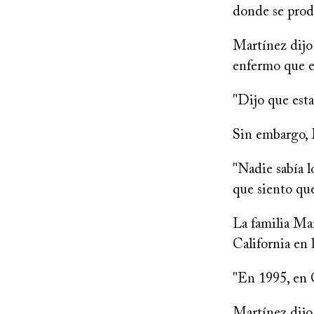
donde se produ
Martínez dijo 
enfermo que e
"Dijo que est
Sin embargo, M
"Nadie sabía l
que siento que
La familia Mar
California en 
"En 1995, en C
Martínez dijo 