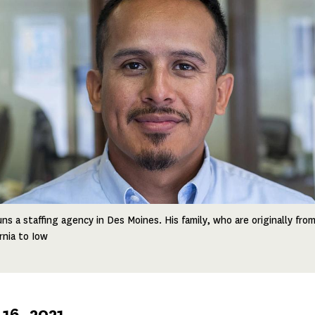
ns a staffing agency in Des Moines. His family, who are originally fr
rnia to Iow
16, 2021