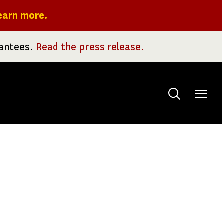
earn more.
rantees.
Read the press release.
Toggle
menu