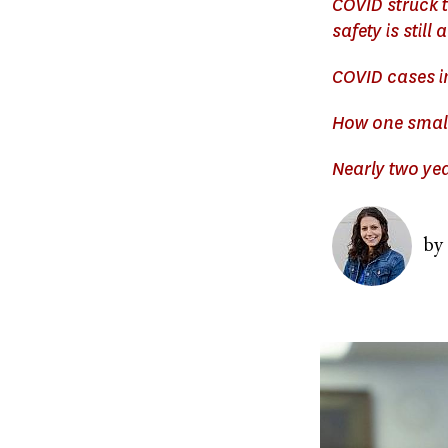
COVID struck 
safety is still
COVID cases i
How one small 
Nearly two yea
Image
by
Image